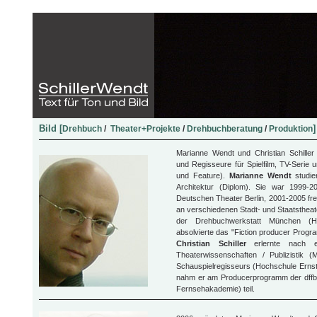
Bild [
Drehbuch
/
Theater+Projekte
/
Drehbuchberatung
/
Produktion
Marianne Wendt und Christian Schiller 
und Regisseure für Spielfilm, TV-Serie 
und Feature).
Marianne Wendt
studi
Architektur (Diplom). Sie war 1999-
Deutschen Theater Berlin, 2001-2005 fre
an verschiedenen Stadt- und Staatstheate
der Drehbuchwerkstatt München 
absolvierte das "Fiction producer Progr
Christian Schiller
erlernte nach e
Theaterwissenschaften / Publizistik 
Schauspielregisseurs (Hochschule Ernst
nahm er am Producerprogramm der dffb
Fernsehakademie) teil.