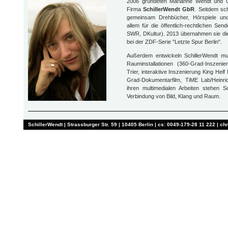
2006 gründeten Marianne Wendt und Chr
Firma
SchillerWendt GbR
. Seitdem sc
gemeinsam Drehbücher, Hörspiele und
allem für die öffentlich-rechtlichen S
SWR, DKultur). 2013 übernahmen sie die
bei der ZDF-Serie "Letzte Spur Berlin".
Außerdem entwickeln SchillerWendt mul
Rauminstallationen (360-Grad-Inszen
Trier, interaktive Inszenierung King Hel
Grad-Dokumentarfilm, TiME Lab/Heinrich
ihren multimedialen Arbeiten stehen Sc
Verbindung von Bild, Klang und Raum.
SchillerWendt | Strassburger Str. 59 | 10405 Berlin | cs: 0049-179-28 11 222 | 